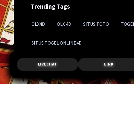
Trending Tags
OLX4D
OLX 4D
SITUS TOTO
TOGE
SITUS TOGEL ONLINE4D
LIVECHAT
LINK