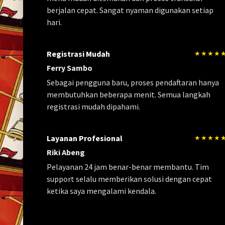
berjalan cepat. Sangat nyaman digunakan setiap
hari.
Registrasi Mudah
★★★★
Ferry Sambo
Sebagai pengguna baru, proses pendaftaran hanya
membutuhkan beberapa menit. Semua langkah
registrasi mudah dipahami.
Layanan Profesional
★★★★
Riki Abeng
Pelayanan 24 jam benar-benar membantu. Tim
support selalu memberikan solusi dengan cepat
ketika saya mengalami kendala.