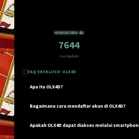
HONGKONG 4D
7644
Live Update
FAQ EKSKLUSIF OLX4D
Apa itu OLX4D?
Bagaimana cara mendaftar akun di OLX4D?
Apakah OLX4D dapat diakses melalui smartphon