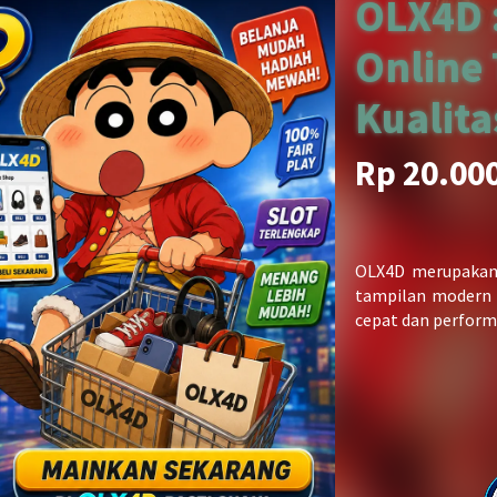
OLX4D 
Online
Kualit
Rp 20.00
Translation
Translation
missing:
missing:
en.products.genera
en.products.genera
OLX4D merupakan 
tampilan modern ,
cepat dan performa