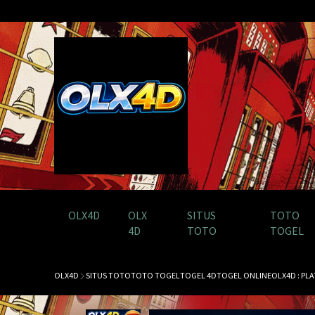
OLX4D
OLX
SITUS
TOTO
4D
TOTO
TOGEL
OLX4D
SITUS TOTO
TOTO TOGEL
TOGEL 4D
TOGEL ONLINE
OLX4D : PL