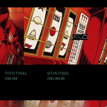
TOTO TOGEL
SITUS TOGEL
ONLINE
ONLINE4D