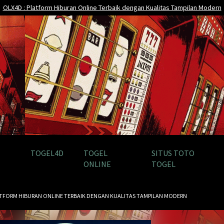
OLX4D : Platform Hiburan Online Terbaik dengan Kualitas Tampilan Modern
TOGEL4D
TOGEL
SITUS TOTO
ONLINE
TOGEL
ATFORM HIBURAN ONLINE TERBAIK DENGAN KUALITAS TAMPILAN MODERN