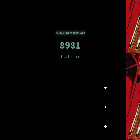
SINGAPORE 4D
8981
Live Update