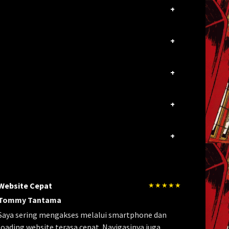
Website Cepat
★★★★★
Tommy Tantama
Saya sering mengakses melalui smartphone dan
loading website terasa cepat. Navigasinya juga