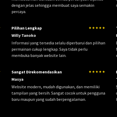
dengan jelas sehingga membuat saya semakin
percaya.
Pilihan Lengkap
★
★★★★★
Willy Tanoko
Informasi yang tersedia selalu diperbarui dan pilihan
permainan cukup lengkap. Saya tidak perlu
membuka banyak website lain.
Sangat Direkomendasikan
★
★★★★★
Masya
Website modern, mudah digunakan, dan memiliki
tampilan yang bersih. Sangat cocok untuk pengguna
baru maupun yang sudah berpengalaman.