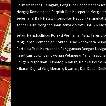
Permainan Yang Beragam, Pengguna Dapat Menemukan Be
Menguji Kemampuan Berpikir Dan Kecepatan Mengambil
Sederhana, Baik Melalui Komputer Maupun Perangkat S
Tanpa Harus Menghabiskan Banyak Waktu Untuk Mencar
Selain Menghadirkan Koleksi Permainan Yang Terus Dip
Yang Cepat. Pembaruan Konten Dilakukan Secara Berka
Berfokus Pada Kemudahan Penggunaan Dengan Navigasi
Kesulitan. Dukungan Layanan Pelanggan Yang Responsi
Dengan Perpaduan Teknologi Modern, Koleksi Permain
Hiburan Digital Yang Menarik, Nyaman, Dan Dapat Dini