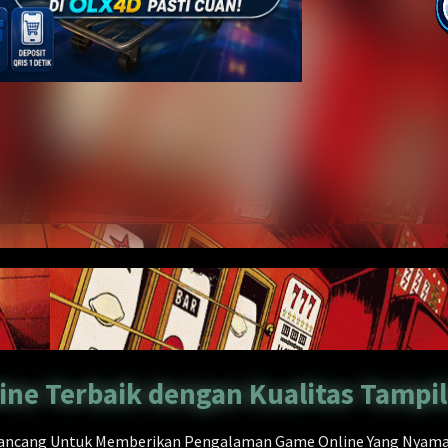
line Terbaik dengan Kualitas Tampi
irancang Untuk Memberikan Pengalaman Game Online Yang Nyaman