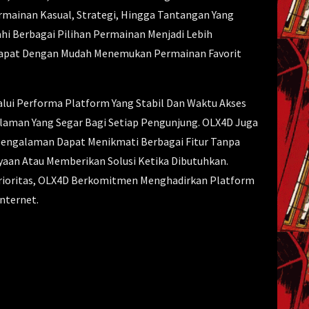
mainan Kasual, Strategi, Hingga Tantangan Yang
 Berbagai Pilihan Permainan Menjadi Lebih
a Dapat Dengan Mudah Menemukan Permainan Favorit
i Performa Platform Yang Stabil Dan Waktu Akses
laman Yang Segar Bagi Setiap Pengunjung. OLX4D Juga
pengalaman Dapat Menikmati Berbagai Fitur Tanpa
aan Atau Memberikan Solusi Ketika Dibutuhkan.
Prioritas, OLX4D Berkomitmen Menghadirkan Platform
nternet.