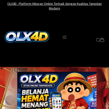
OLX4D : Platform Hiburan Online Terbaik dengan Kualitas Tampilan
Modern