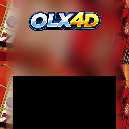
OLX4D merupakan platfrom hiburan
online terbaik dengan kualitas tampilan
modern , di lengkapi akses mudah login ,
proses transaksi cepat dan performa
stabil.
Show More →