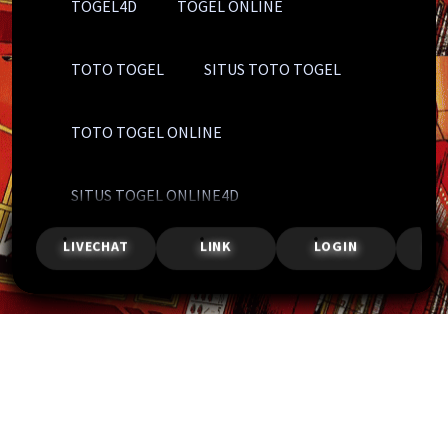
TOGEL4D
TOGEL ONLINE
TOTO TOGEL
SITUS TOTO TOGEL
TOTO TOGEL ONLINE
SITUS TOGEL ONLINE4D
LIVECHAT
LINK
LOGIN
DA