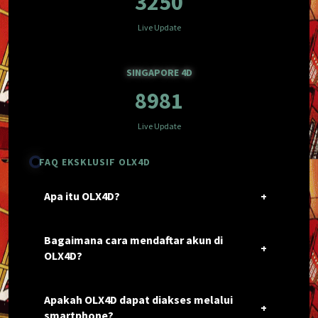
3250
Live Update
SINGAPORE 4D
8981
Live Update
FAQ EKSKLUSIF OLX4D
Apa itu OLX4D?
Bagaimana cara mendaftar akun di
OLX4D?
Apakah OLX4D dapat diakses melalui
smartphone?