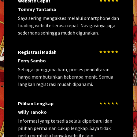
Website Cepat
★★★★★
Tommy Tantama
Saya sering mengakses melalui smartphone dan
loading website terasa cepat. Navigasinya juga
sederhana sehingga mudah digunakan.
Registrasi Mudah
★★★★★
Ferry Sambo
Sebagai pengguna baru, proses pendaftaran
hanya membutuhkan beberapa menit. Semua
langkah registrasi mudah dipahami.
Pilihan Lengkap
★★★★★
Willy Tanoko
Informasi yang tersedia selalu diperbarui dan
pilihan permainan cukup lengkap. Saya tidak
perlu membuka banyak website lain.